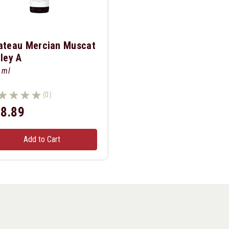
ateau Mercian Muscat
ley A
 ml
(0)
8.89
Add to Cart