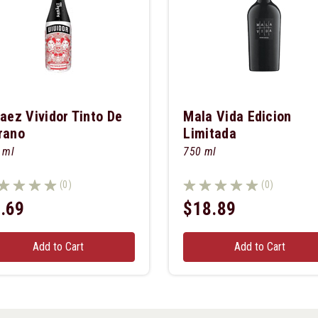
aez Vividor Tinto De
Mala Vida Edicion
rano
Limitada
 ml
750 ml
(0)
(0)
.69
$18.89
Add to Cart
Add to Cart