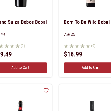
anc Suiza Bobos Bobal
Born To Be Wild Bobal
 ml
750 ml
(0)
(0)
9.49
$16.99
Add to Cart
Add to Cart