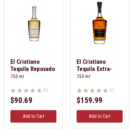
El Cristiano
El Cristiano
Tequila Reposado
Tequila Extra-
Anejo
750 ml
750 ml
(0)
(0)
$90.69
$159.99
Add to Cart
Add to Cart