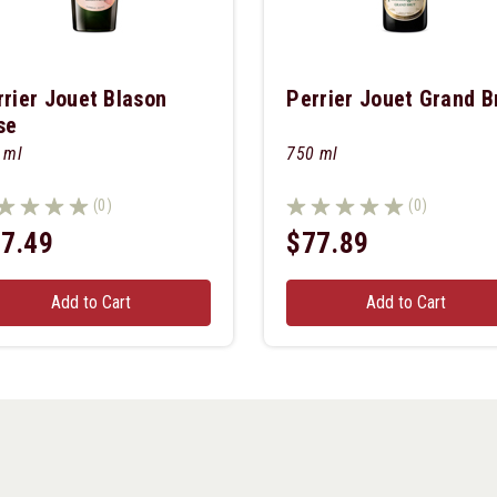
rrier Jouet Blason
Perrier Jouet Grand B
se
 ml
750 ml
(0)
(0)
7.49
$77.89
Add to Cart
Add to Cart