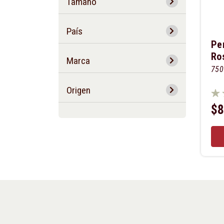
Tamaño
País
Pe
Ro
Marca
750
Origen
$8