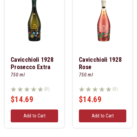
Cavicchioli 1928
Cavicchioli 1928
Prosecco Extra
Rose
Dry
750 ml
750 ml
(0)
(0)
$14.69
$14.69
Add to Cart
Add to Cart