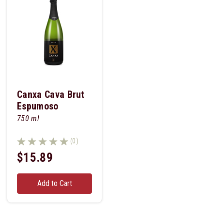
Canxa Cava Brut
Espumoso
750 ml
(0)
$15.89
Add to Cart