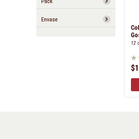
Pack
Envase
Co
Go
12 
$1