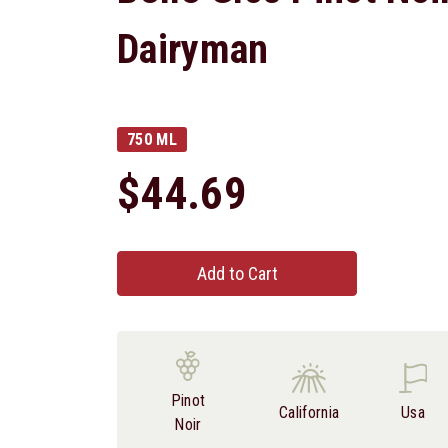
Dairyman
750 ML
$44.69
Add to Cart
Pinot
California
Usa
Noir