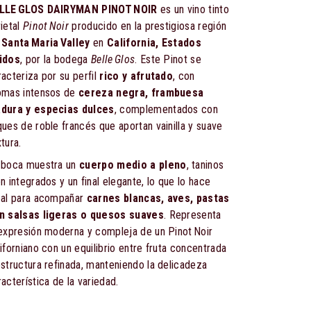
LLE GLOS DAIRYMAN PINOT NOIR
es un vino tinto
rietal
Pinot Noir
producido en la prestigiosa región
e
Santa Maria Valley
en
California, Estados
idos
, por la bodega
Belle Glos
. Este Pinot se
racteriza por su perfil
rico y afrutado
, con
omas intensos de
cereza negra, frambuesa
dura y especias dulces
, complementados con
ques de roble francés que aportan vainilla y suave
tura.
 boca muestra un
cuerpo medio a pleno
, taninos
n integrados y un final elegante, lo que lo hace
eal para acompañar
carnes blancas, aves, pastas
n salsas ligeras o quesos suaves
. Representa
 expresión moderna y compleja de un Pinot Noir
liforniano con un equilibrio entre fruta concentrada
estructura refinada, manteniendo la delicadeza
acterística de la variedad.