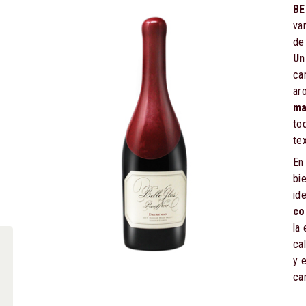
BE
va
d
Un
ca
ar
ma
to
tex
En
bie
id
co
la
ca
y 
car