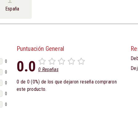
España
Puntuación General
Re
Deb
0.0
0
Dej
0 Reseñas
0
0 de 0 (0%) de los que dejaron reseña compraron
0
este producto.
0
0