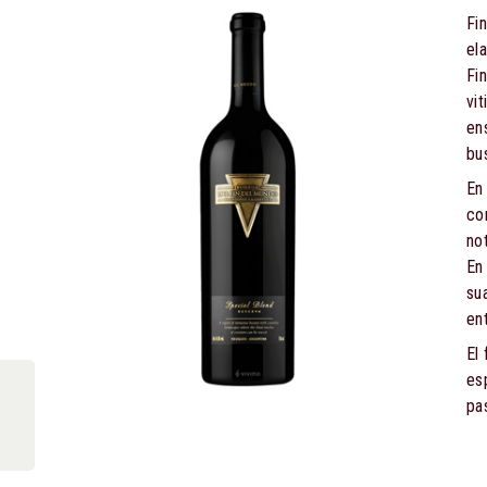
Fi
el
Fi
vit
en
bu
En
co
no
En
su
en
El 
esp
pa