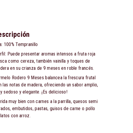
escripción
a: 100% Tempranillo
rfil: Puede presentar aromas intensos a fruta roja
esca como cereza, también vainilla y toques de
dera en su crianza de 9 meses en roble francés.
rmelo Rodero 9 Meses balancea la frescura frutal
n las notas de madera, ofreciendo un sabor amplio,
y sedoso y elegante. ¡Es delicioso!
rida muy bien con carnes a la parrilla, quesos semi
rados, embutidos, pastas, guisos de carne o pollo
platos con arroz.