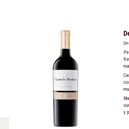
D
Uv
Pe
fr
ma
Ca
co
mu
Ma
cu
y 