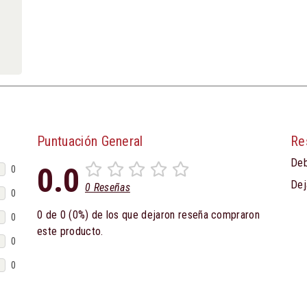
Puntuación General
Re
Deb
0.0
0
Dej
0 Reseñas
0
0 de 0 (0%) de los que dejaron reseña compraron
0
este producto.
0
0