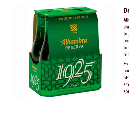
D
Al
el
to
po
to
re
Es
cu
6P
am
ap